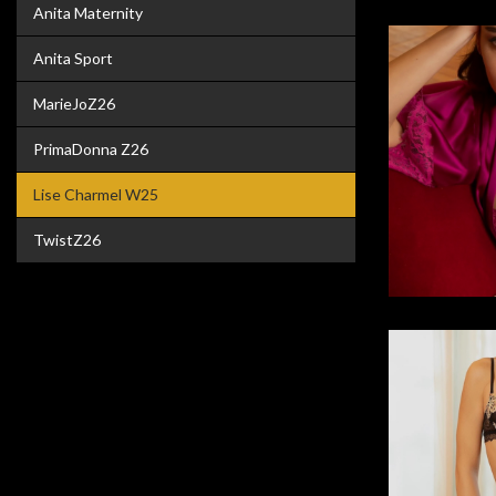
Anita Maternity
Anita Sport
MarieJoZ26
PrimaDonna Z26
Lise Charmel W25
TwistZ26