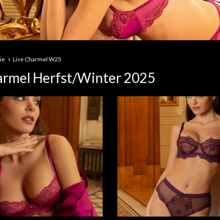
ie
Lise Charmel W25
armel Herfst/Winter 2025