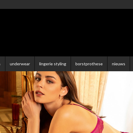
s
underwear
lingerie styling
borstprothese
nieuws