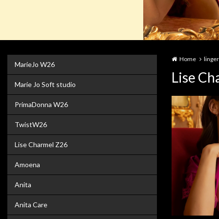
Home
linger
MarieJo W26
Lise Ch
Marie Jo Soft studio
PrimaDonna W26
TwistW26
Lise Charmel Z26
Amoena
Anita
Anita Care