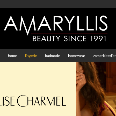
Overslaan en naar de inhoud gaan
home
lingerie
badmode
homewear
zomerkleedje